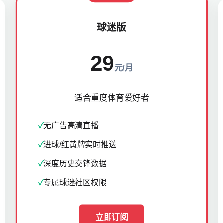
球迷版
29
元/月
适合重度体育爱好者
无广告高清直播
进球/红黄牌实时推送
深度历史交锋数据
专属球迷社区权限
立即订阅