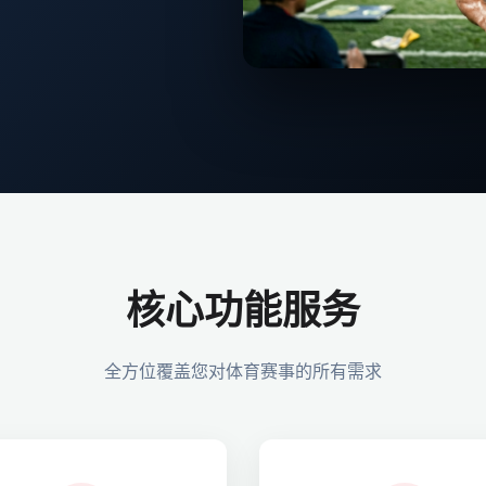
核心功能服务
全方位覆盖您对体育赛事的所有需求