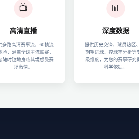
📺
📊
高清直播
深度数据
供多路高清赛事流，60帧流
提供历史交锋、球员热区、
体验，涵盖全球主流联赛，
期望进球、控球率分析等
您随时随地身临其境感受赛
级维度，为您的赛事研究
场激情。
科学依据。