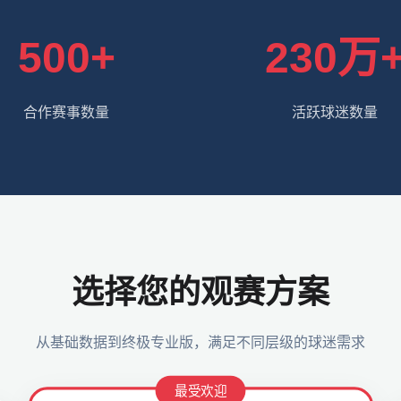
500+
230万
合作赛事数量
活跃球迷数量
选择您的观赛方案
从基础数据到终极专业版，满足不同层级的球迷需求
最受欢迎