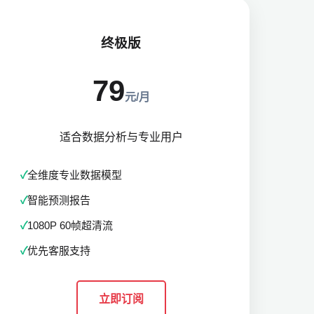
终极版
79
元/月
适合数据分析与专业用户
全维度专业数据模型
智能预测报告
1080P 60帧超清流
优先客服支持
立即订阅